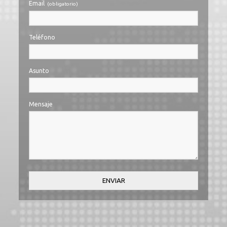
Email
(obligatorio)
Teléfono
Asunto
Mensaje
ENVIAR